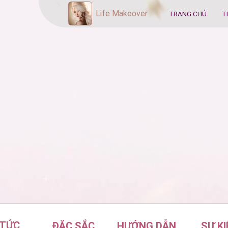
TRANG CHỦ
T
 TỨC
ĐẶC SẮC
HƯỚNG DẪN
SỰ KI