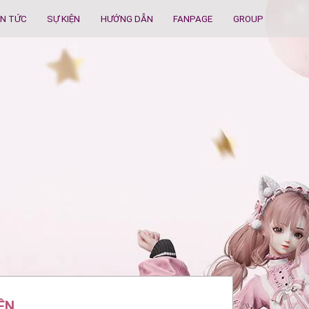
IN TỨC
SỰ KIỆN
HƯỚNG DẪN
FANPAGE
GROUP
ỆN