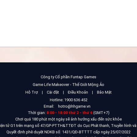
Công ty Cổ phần Funtap Games
Game Life Makeover - Thế Giới Mộng Ảo
Hỗ Trợ
|
Cài đặt
|
Điều Khoản
|
Bảo Mật
Hotline: 1900 636 452
Email:
hotro@hhgame.vn
Thời gian:
8:00 - 18:00 thứ 2 - thứ 6
(GMT+7)
Chơi quá 180 phút một ngày sẽ ảnh hưởng xấu đến sức khỏe
điện tử G1 trên mạng số 47/GP-PTTH&TTĐT do Cục Phát thanh, Truyền hình và
Quyết định phê duyệt NDKB số: 1431/QĐ-BTTTT cấp ngày 25/07/2022