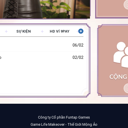
SỰ KIỆN
HD VÍ 9PAY
06/02
o
02/02
Công ty Cổ phần Funtap Games
Game Life Makeover - Thế Giới Mộng Ảo